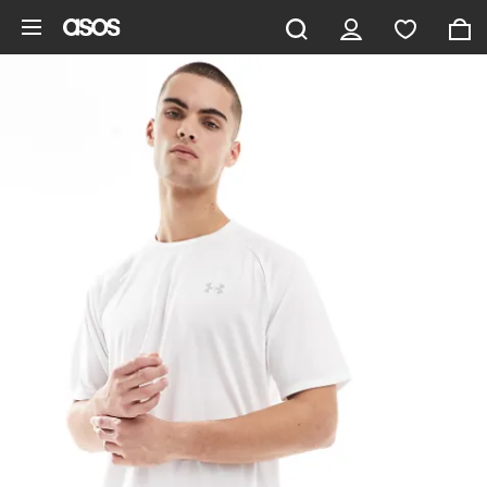
Hoppa till det huvudsakliga innehållet