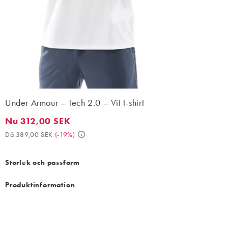
Under Armour – Tech 2.0 – Vit t-shirt
Nu 312,00 SEK
Nu 312,00 SEK. Då 389,00 SEK. (-19%)
Då 389,00 SEK
(
-19%
)
Storlek och passform
Produktinformation