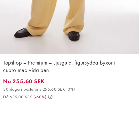
Topshop – Premium – Ljusgula, figursydda byxor i
cupro med vida ben
Nu 255,60 SEK
Nu 255,60 SEK. 30-dagars bästa pris 255,60 SEK (0%). Då 639
30-dagars bästa pris 255,60 SEK
(
0%
)
Då 639,00 SEK
(
-60%
)