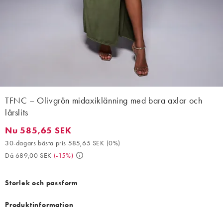
TFNC – Olivgrön midaxiklänning med bara axlar och
lårslits
Nu 585,65 SEK
Nu 585,65 SEK. 30-dagars bästa pris 585,65 SEK (0%). Då 689,
30-dagars bästa pris 585,65 SEK
(
0%
)
Då 689,00 SEK
(
-15%
)
Storlek och passform
Produktinformation