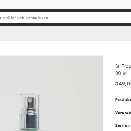
St. Tro
80 ml
349,0
349,00
Produkt
Varumä
Storlek