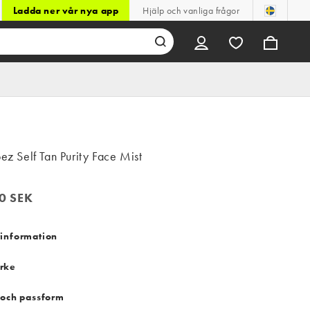
Ladda ner vår nya app
Hjälp och vanliga frågor
pez Self Tan Purity Face Mist
0 SEK
 SEK
information
rke
 och passform