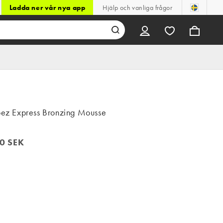
Ladda ner vår nya app
Hjälp och vanliga frågor
opez Express Bronzing Mousse
0 SEK
 SEK