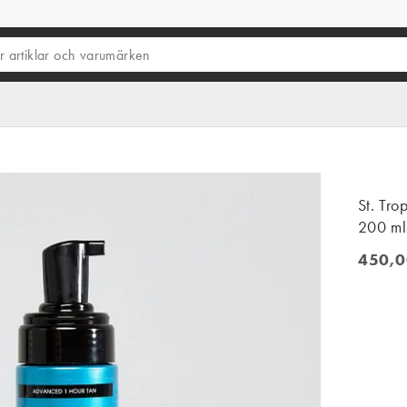
St. Tr
200 ml
450,0
450,00