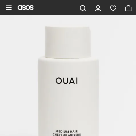
Hoppa till det huvudsakliga innehållet