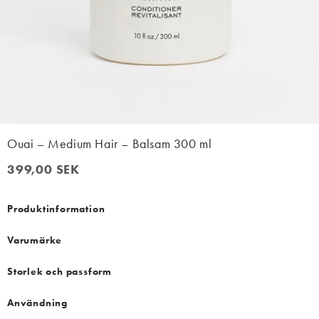
Ouai – Medium Hair – Balsam 300 ml
399,00 SEK
399,00 SEK
Produktinformation
Varumärke
Storlek och passform
Användning