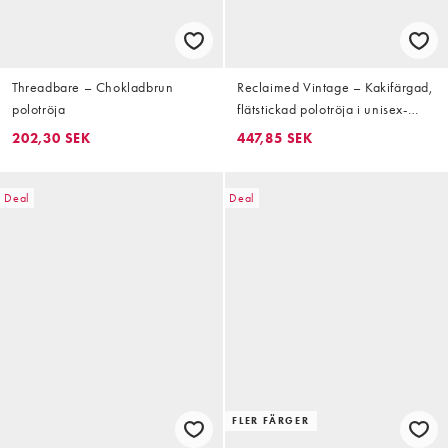
Threadbare – Chokladbrun
Reclaimed Vintage – Kakifärgad,
polotröja
flätstickad polotröja i unisex-
modell
202,30 SEK
447,85 SEK
Deal
Deal
FLER FÄRGER