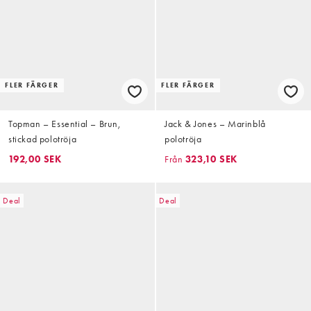
FLER FÄRGER
FLER FÄRGER
Topman – Essential – Brun,
Jack & Jones – Marinblå
stickad polotröja
polotröja
192,00 SEK
Från
323,10 SEK
Deal
Deal