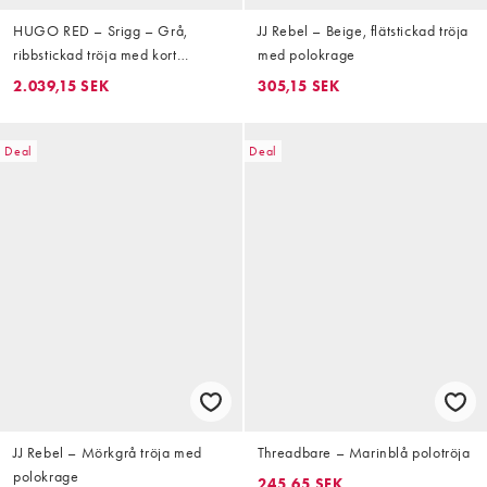
HUGO RED – Srigg – Grå,
JJ Rebel – Beige, flätstickad tröja
ribbstickad tröja med kort
med polokrage
dragkedja
2.039,15 SEK
305,15 SEK
Deal
Deal
JJ Rebel – Mörkgrå tröja med
Threadbare – Marinblå polotröja
polokrage
245,65 SEK