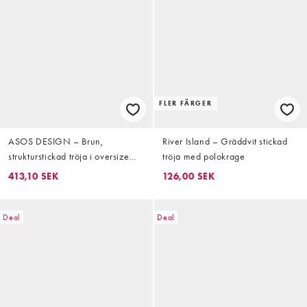
FLER FÄRGER
ASOS DESIGN – Brun,
River Island – Gräddvit stickad
strukturstickad tröja i oversize
tröja med polokrage
med polokrage
413,10 SEK
126,00 SEK
Deal
Deal