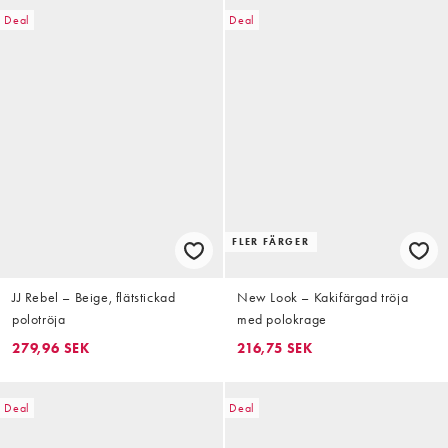
Deal
Deal
FLER FÄRGER
JJ Rebel – Beige, flätstickad
New Look – Kakifärgad tröja
polotröja
med polokrage
279,96 SEK
216,75 SEK
Deal
Deal