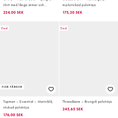
shirt med långa ärmar och
mjukstickad polotröja
kvartslång dragkedja
224,00 SEK
175,20 SEK
Deal
Deal
FLER FÄRGER
Topman – Essential – Marinblå,
Threadbare – Brungrå polotröja
stickad polotröja
245,65 SEK
176,00 SEK