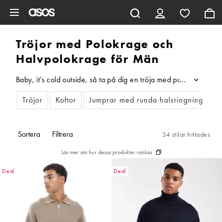
Hoppa till det huvudsakliga innehållet
Tröjor med Polokrage och
Halvpolokrage för Män
Baby, it’s cold outside, så ta på dig en tröja med polokrage fö
...
Tröjor
Koftor
Jumprar med runda halsringningar
Sortera
Filtrera
34 stilar hittades
Läs mer om hur dessa produkter rankas
Deal
Deal