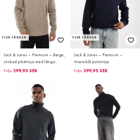
FLER FÄRGER
FLER FÄRGER
Jack & Jones – Premium – Beige,
Jack & Jones – Premium –
stickad pikétröja med långa
Marinblå polotröja
ärmar och kort dragkedja
Från
299,95 SEK
Från
299,95 SEK