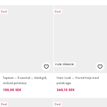
Deal
Deal
FLER FÄRGER
Topman – Essential – Mörkgrå,
New Look – Vinröd tröja med
stickad polotröja
polokrage
100,00 SEK
260,10 SEK
Deal
Deal