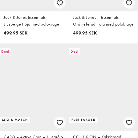
Jack & Jones Essentials –
Jack & Jones – Essentials –
Ljusbeige tröja med polokrage
Gråmelerad tröja med polokrage
499,95 SEK
499,95 SEK
Deal
Deal
MIX & MATCH
FLER FÄRGER
CAPO – Active Core – Ljusgrå t-
COLLUSION – Kakifärgad,