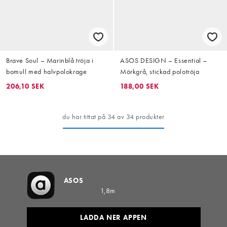
Brave Soul – Marinblå tröja i
ASOS DESIGN – Essential –
bomull med halvpolokrage
Mörkgrå, stickad polotröja
206,10 SEK
188,00 SEK
du har tittat på 34 av 34 produkter
ASOS
1,8m
LADDA NER APPEN