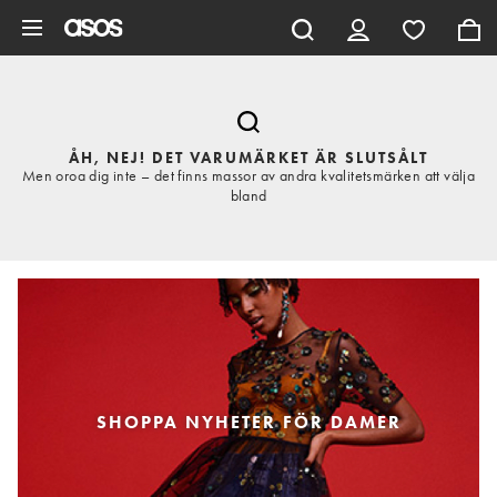
Hoppa till det huvudsakliga innehållet
ÅH, NEJ! DET VARUMÄRKET ÄR SLUTSÅLT
Men oroa dig inte – det finns massor av andra kvalitetsmärken att välja
bland
SHOPPA NYHETER FÖR DAMER