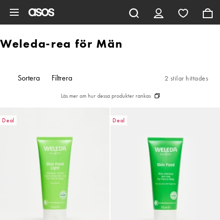
Hoppa till det huvudsakliga innehållet
Weleda-rea för Män
Sortera
Filtrera
2 stilar hittades
Läs mer om hur dessa produkter rankas
Deal
Deal