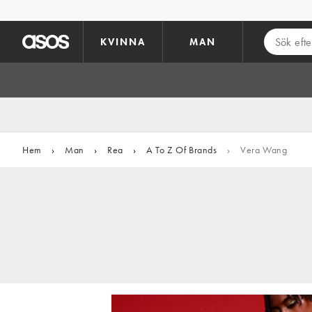
Hoppa till det huvudsakliga innehållet
KVINNA
MAN
Hem
›
Man
›
Rea
›
A To Z Of Brands
›
Vera Wang