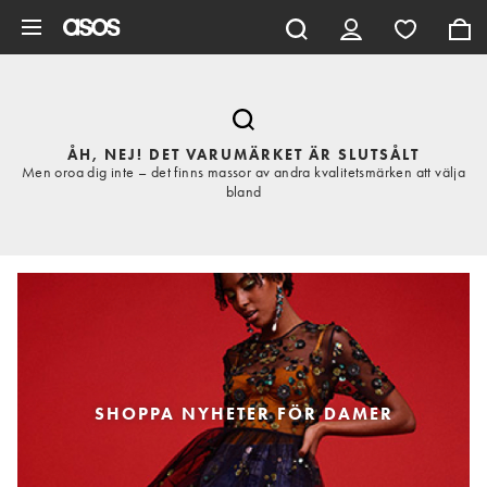
Hoppa till det huvudsakliga innehållet
ÅH, NEJ! DET VARUMÄRKET ÄR SLUTSÅLT
Men oroa dig inte – det finns massor av andra kvalitetsmärken att välja
bland
SHOPPA NYHETER FÖR DAMER