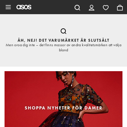
Hoppa till det huvudsakliga innehållet
ÅH, NEJ! DET VARUMÄRKET ÄR SLUTSÅLT
Men oroa dig inte – det finns massor av andra kvalitetsmärken att välja
bland
SHOPPA NYHETER FÖR DAMER