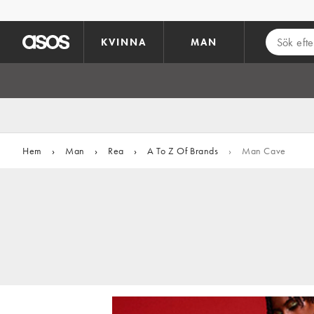
Hoppa till det huvudsakliga innehållet
KVINNA
MAN
Hem
›
Man
›
Rea
›
A To Z Of Brands
›
Man Cave