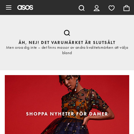
Hoppa till det huvudsakliga innehållet
ÅH, NEJ! DET VARUMÄRKET ÄR SLUTSÅLT
Men oroa dig inte – det finns massor av andra kvalitetsmärken att välja
bland
SHOPPA NYHETER FÖR DAMER