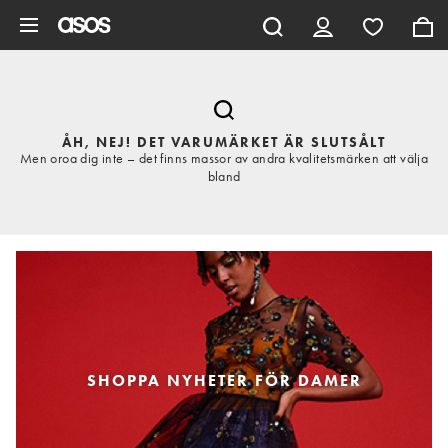
Hoppa till det huvudsakliga innehållet
ÅH, NEJ! DET VARUMÄRKET ÄR SLUTSÅLT
Men oroa dig inte – det finns massor av andra kvalitetsmärken att välja
bland
SHOPPA NYHETER FÖR DAMER