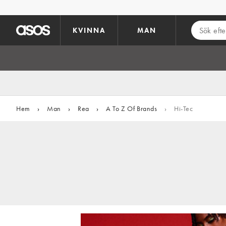
Hoppa till det huvudsakliga innehållet
KVINNA
MAN
Hem
›
Man
›
Rea
›
A To Z Of Brands
›
Hi-Tec