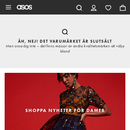
Hoppa till det huvudsakliga innehållet
ÅH, NEJ! DET VARUMÄRKET ÄR SLUTSÅLT
Men oroa dig inte – det finns massor av andra kvalitetsmärken att välja
bland
SHOPPA NYHETER FÖR DAMER