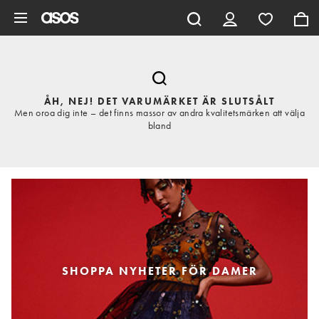
Hoppa till det huvudsakliga innehållet
ÅH, NEJ! DET VARUMÄRKET ÄR SLUTSÅLT
Men oroa dig inte – det finns massor av andra kvalitetsmärken att välja
bland
SHOPPA NYHETER FÖR DAMER