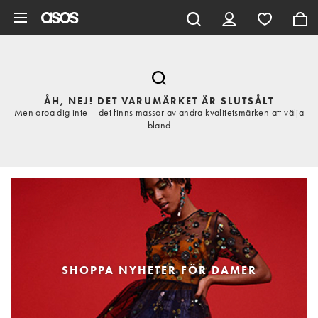
Hoppa till det huvudsakliga innehållet
ÅH, NEJ! DET VARUMÄRKET ÄR SLUTSÅLT
Men oroa dig inte – det finns massor av andra kvalitetsmärken att välja
bland
SHOPPA NYHETER FÖR DAMER