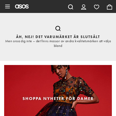
Hoppa till det huvudsakliga innehållet
ÅH, NEJ! DET VARUMÄRKET ÄR SLUTSÅLT
Men oroa dig inte – det finns massor av andra kvalitetsmärken att välja
bland
SHOPPA NYHETER FÖR DAMER