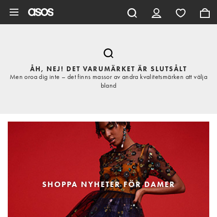
Hoppa till det huvudsakliga innehållet
ÅH, NEJ! DET VARUMÄRKET ÄR SLUTSÅLT
Men oroa dig inte – det finns massor av andra kvalitetsmärken att välja
bland
SHOPPA NYHETER FÖR DAMER