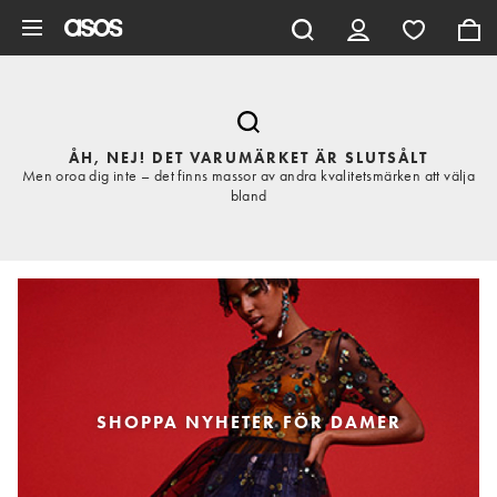
Hoppa till det huvudsakliga innehållet
ÅH, NEJ! DET VARUMÄRKET ÄR SLUTSÅLT
Men oroa dig inte – det finns massor av andra kvalitetsmärken att välja
bland
SHOPPA NYHETER FÖR DAMER