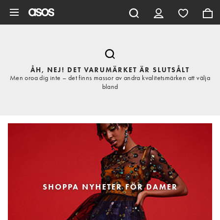
Hoppa till det huvudsakliga innehållet
ÅH, NEJ! DET VARUMÄRKET ÄR SLUTSÅLT
Men oroa dig inte – det finns massor av andra kvalitetsmärken att välja
bland
SHOPPA NYHETER FÖR DAMER