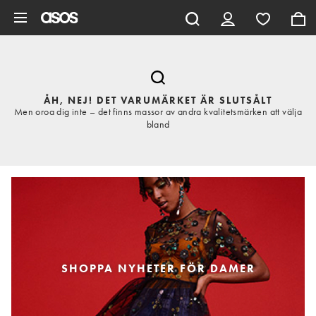
Hoppa till det huvudsakliga innehållet
ÅH, NEJ! DET VARUMÄRKET ÄR SLUTSÅLT
Men oroa dig inte – det finns massor av andra kvalitetsmärken att välja
bland
SHOPPA NYHETER FÖR DAMER