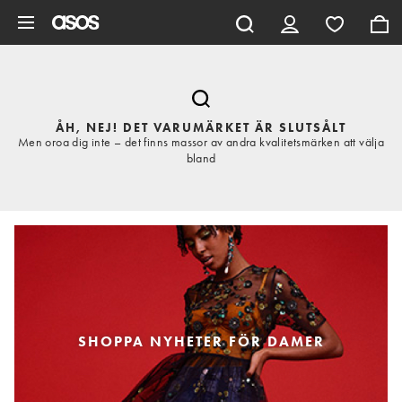
Hoppa till det huvudsakliga innehållet
ÅH, NEJ! DET VARUMÄRKET ÄR SLUTSÅLT
Men oroa dig inte – det finns massor av andra kvalitetsmärken att välja
bland
SHOPPA NYHETER FÖR DAMER