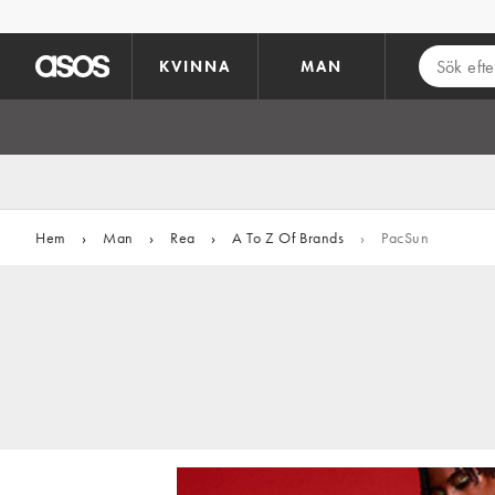
Hoppa till det huvudsakliga innehållet
KVINNA
MAN
Hem
›
Man
›
Rea
›
A To Z Of Brands
›
PacSun