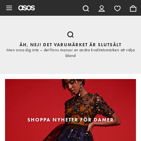
Hoppa till det huvudsakliga innehållet
ÅH, NEJ! DET VARUMÄRKET ÄR SLUTSÅLT
Men oroa dig inte – det finns massor av andra kvalitetsmärken att välja
bland
SHOPPA NYHETER FÖR DAMER