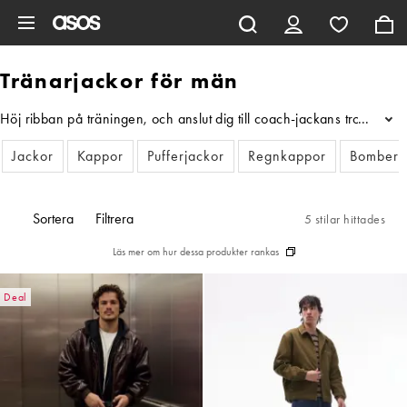
Hoppa till det huvudsakliga innehållet
Tränarjackor för män
Höj ribban på träningen, och anslut dig till coach-jackans trogna g
...
Jackor
Kappor
Pufferjackor
Regnkappor
Bomberj
Sortera
Filtrera
5 stilar hittades
Läs mer om hur dessa produkter rankas
Deal