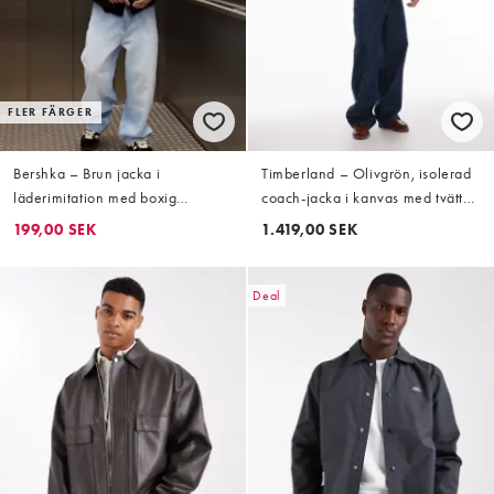
FLER FÄRGER
Bershka – Brun jacka i
Timberland – Olivgrön, isolerad
läderimitation med boxig
coach-jacka i kanvas med tvättad
passform
finish
199,00 SEK
1.419,00 SEK
Deal