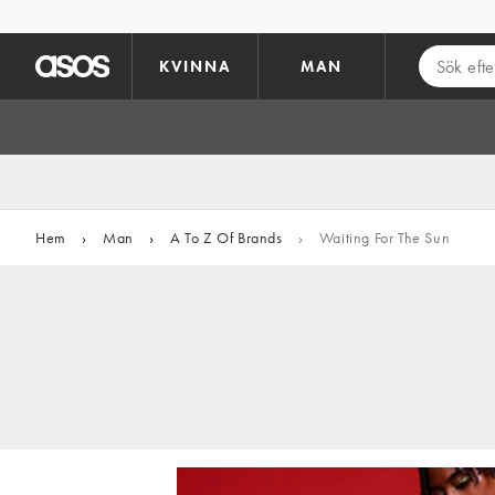
Hoppa till det huvudsakliga innehållet
KVINNA
MAN
Hem
›
Man
›
A To Z Of Brands
›
Waiting For The Sun