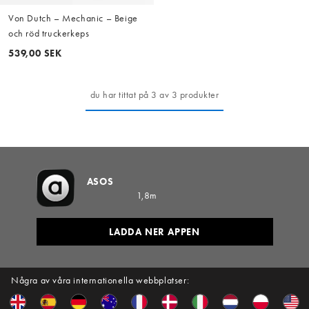
Von Dutch – Mechanic – Beige
och röd truckerkeps
539,00 SEK
du har tittat på 3 av 3 produkter
ASOS
1,8m
LADDA NER APPEN
Några av våra internationella webbplatser: