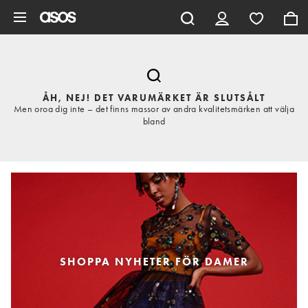
Hoppa till det huvudsakliga innehållet
ÅH, NEJ! DET VARUMÄRKET ÄR SLUTSÅLT
Men oroa dig inte – det finns massor av andra kvalitetsmärken att välja
bland
SHOPPA NYHETER FÖR DAMER