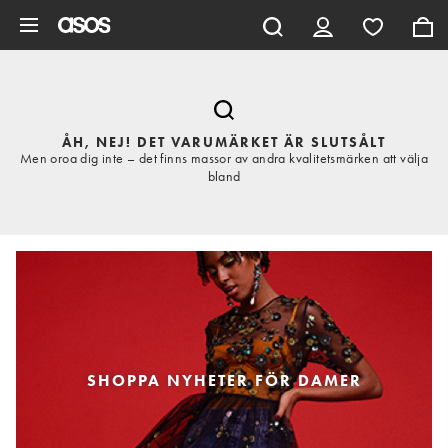
Hoppa till det huvudsakliga innehållet
ÅH, NEJ! DET VARUMÄRKET ÄR SLUTSÅLT
Men oroa dig inte – det finns massor av andra kvalitetsmärken att välja
bland
SHOPPA NYHETER FÖR DAMER