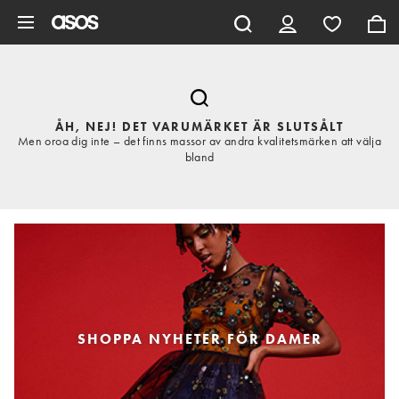
Hoppa till det huvudsakliga innehållet
ÅH, NEJ! DET VARUMÄRKET ÄR SLUTSÅLT
Men oroa dig inte – det finns massor av andra kvalitetsmärken att välja
bland
SHOPPA NYHETER FÖR DAMER