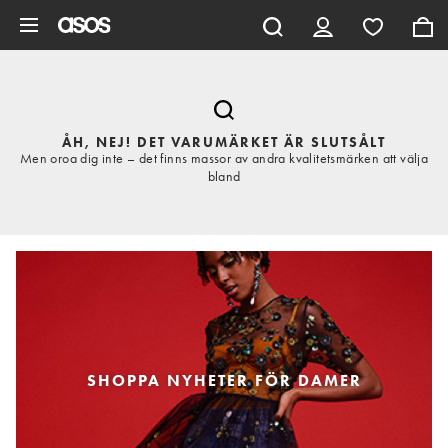
Hoppa till det huvudsakliga innehållet
ÅH, NEJ! DET VARUMÄRKET ÄR SLUTSÅLT
Men oroa dig inte – det finns massor av andra kvalitetsmärken att välja
bland
SHOPPA NYHETER FÖR DAMER