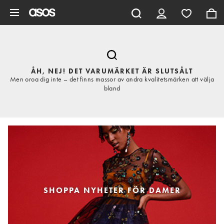
Hoppa till det huvudsakliga innehållet
ÅH, NEJ! DET VARUMÄRKET ÄR SLUTSÅLT
Men oroa dig inte – det finns massor av andra kvalitetsmärken att välja
bland
SHOPPA NYHETER FÖR DAMER