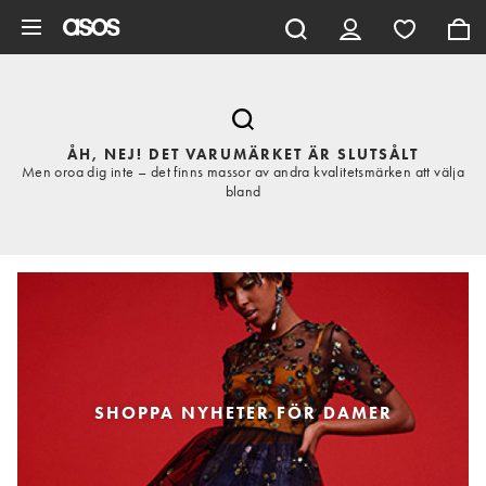
Hoppa till det huvudsakliga innehållet
ÅH, NEJ! DET VARUMÄRKET ÄR SLUTSÅLT
Men oroa dig inte – det finns massor av andra kvalitetsmärken att välja
bland
SHOPPA NYHETER FÖR DAMER