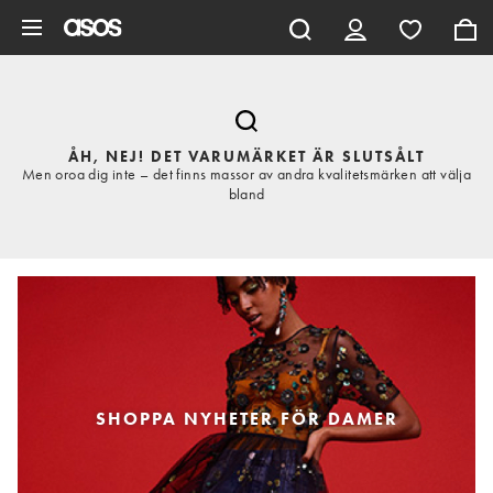
Hoppa till det huvudsakliga innehållet
ÅH, NEJ! DET VARUMÄRKET ÄR SLUTSÅLT
Men oroa dig inte – det finns massor av andra kvalitetsmärken att välja
bland
SHOPPA NYHETER FÖR DAMER