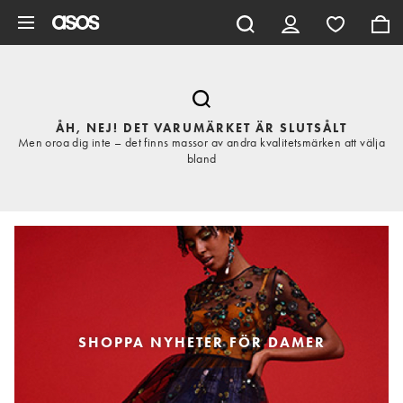
Hoppa till det huvudsakliga innehållet
ÅH, NEJ! DET VARUMÄRKET ÄR SLUTSÅLT
Men oroa dig inte – det finns massor av andra kvalitetsmärken att välja
bland
SHOPPA NYHETER FÖR DAMER