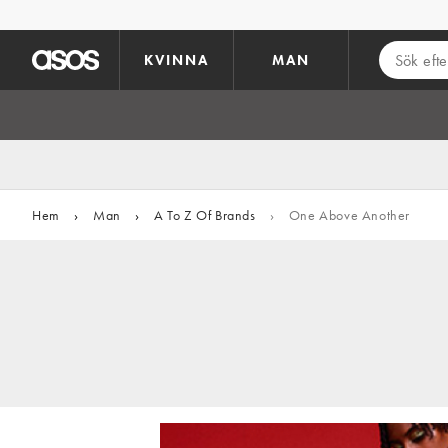
Hoppa till det huvudsakliga innehållet
KVINNA
MAN
Hem
›
Man
›
A To Z Of Brands
›
One Above Another