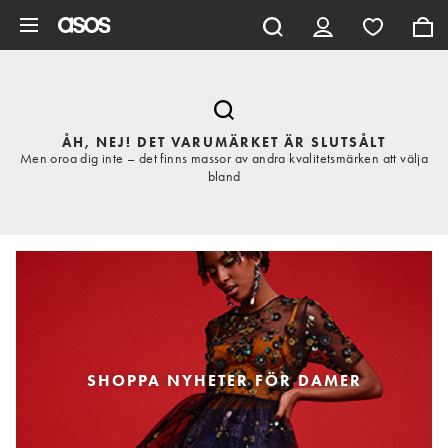
Hoppa till det huvudsakliga innehållet
ÅH, NEJ! DET VARUMÄRKET ÄR SLUTSÅLT
Men oroa dig inte – det finns massor av andra kvalitetsmärken att välja
bland
SHOPPA NYHETER FÖR DAMER