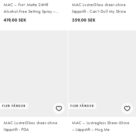
MAC – Fix+ Matte 24HR
MAC LustreGlass sheer-shine
Alcohol-Free Setting Spray –
läppstift - Can't Dull My Shine
Fixeringsspray, 100 ml
419,00 SEK
359,00 SEK
FLER FÄRGER
FLER FÄRGER
MAC LustreGlass sheer-shine
MAC – Lustreglass Sheer-Shine
läppstift - PDA
– Läppstift – Hug Me