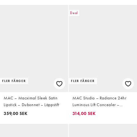
Deal
FLER FÄRGER
FLER FÄRGER
MAC – Macximal Sleek Satin
MAC Studio – Radiance 24hr
Lipstick – Dubonnet – Läppstift
Luminous Lift Concealer –
Concealer
359,00 SEK
314,00 SEK