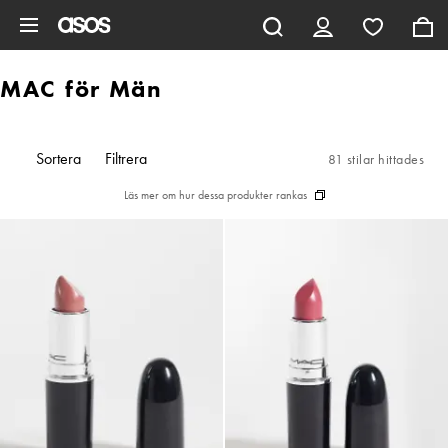
Hoppa till det huvudsakliga innehållet
MAC för Män
Sortera
Filtrera
81 stilar hittades
Läs mer om hur dessa produkter rankas