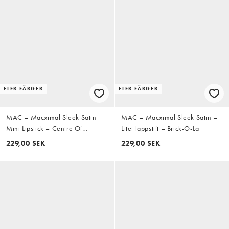
FLER FÄRGER
FLER FÄRGER
MAC – Macximal Sleek Satin
MAC – Macximal Sleek Satin –
Mini Lipstick – Centre Of
Litet läppstift – Brick-O-La
Attention – Läppstift
229,00 SEK
229,00 SEK