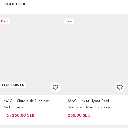
Mocha
359,00 SEK
Deal
Deal
FLER FÄRGER
MAC – Skinfinish Sunstruck –
MAC – Mini Hyper Real
Matt bronzer
Serumizer Skin Balancing
Hydration – Serum 15 ml
Från
260,00 SEK
230,00 SEK