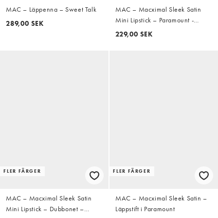
MAC – Läppenna – Sweet Talk
MAC – Macximal Sleek Satin
Mini Lipstick – Paramount -
289,00 SEK
Läppstift
229,00 SEK
FLER FÄRGER
FLER FÄRGER
MAC – Macximal Sleek Satin
MAC – Macximal Sleek Satin –
Mini Lipstick – Dubbonet –
Läppstift i Paramount