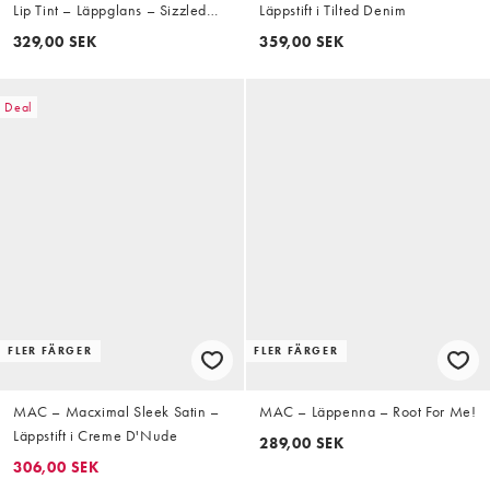
Lip Tint – Läppglans – Sizzled
Läppstift i Tilted Denim
Peach
329,00 SEK
359,00 SEK
Deal
FLER FÄRGER
FLER FÄRGER
MAC – Macximal Sleek Satin –
MAC – Läppenna – Root For Me!
Läppstift i Creme D'Nude
289,00 SEK
306,00 SEK