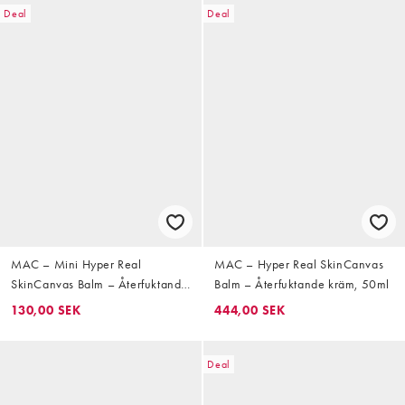
Deal
Deal
MAC – Mini Hyper Real
MAC – Hyper Real SkinCanvas
SkinCanvas Balm – Återfuktande
Balm – Återfuktande kräm, 50ml
kräm 15ml
130,00 SEK
444,00 SEK
Deal