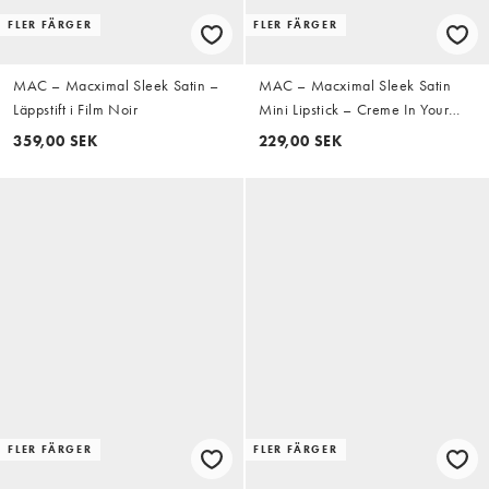
FLER FÄRGER
FLER FÄRGER
MAC – Macximal Sleek Satin –
MAC – Macximal Sleek Satin
Läppstift i Film Noir
Mini Lipstick – Creme In Your
Coffee - Läppstift
359,00 SEK
229,00 SEK
FLER FÄRGER
FLER FÄRGER