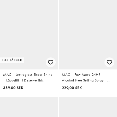
FLER FÄRGER
MAC – Lustreglass Sheer-Shine
MAC – Fix+ Matte 24HR
– Läppstift –I Deserve This
Alcohol-Free Setting Spray –
Fixeringsspray, 30 ml
359,00 SEK
229,00 SEK