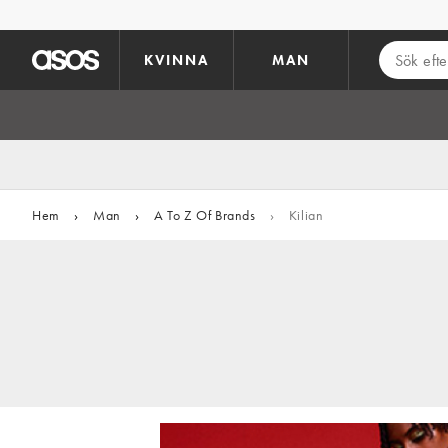
Hoppa till det huvudsakliga innehållet
KVINNA
MAN
Hem
›
Man
›
A To Z Of Brands
›
Kilian