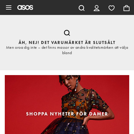
Hoppa till det huvudsakliga innehållet
ÅH, NEJ! DET VARUMÄRKET ÄR SLUTSÅLT
Men oroa dig inte – det finns massor av andra kvalitetsmärken att välja
bland
SHOPPA NYHETER FÖR DAMER