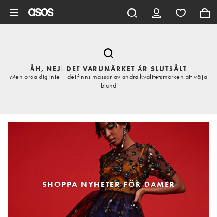
Hoppa till det huvudsakliga innehållet
ÅH, NEJ! DET VARUMÄRKET ÄR SLUTSÅLT
Men oroa dig inte – det finns massor av andra kvalitetsmärken att välja
bland
SHOPPA NYHETER FÖR DAMER