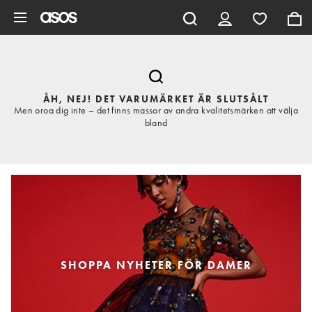
Hoppa till det huvudsakliga innehållet
ÅH, NEJ! DET VARUMÄRKET ÄR SLUTSÅLT
Men oroa dig inte – det finns massor av andra kvalitetsmärken att välja
bland
SHOPPA NYHETER FÖR DAMER