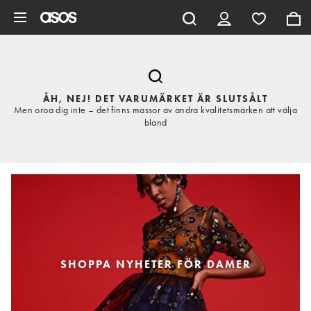
Hoppa till det huvudsakliga innehållet
ÅH, NEJ! DET VARUMÄRKET ÄR SLUTSÅLT
Men oroa dig inte – det finns massor av andra kvalitetsmärken att välja
bland
SHOPPA NYHETER FÖR DAMER