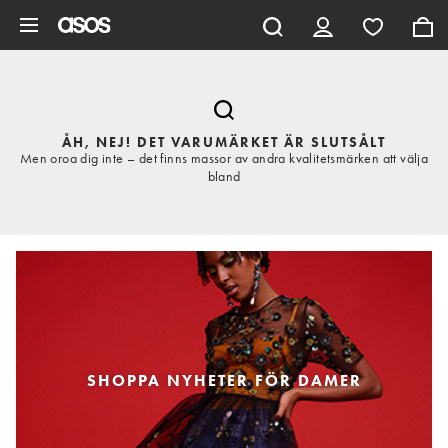
Hoppa till det huvudsakliga innehållet
ÅH, NEJ! DET VARUMÄRKET ÄR SLUTSÅLT
Men oroa dig inte – det finns massor av andra kvalitetsmärken att välja
bland
SHOPPA NYHETER FÖR DAMER