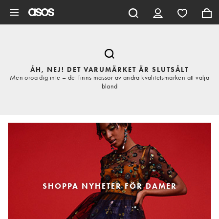
Hoppa till det huvudsakliga innehållet
ÅH, NEJ! DET VARUMÄRKET ÄR SLUTSÅLT
Men oroa dig inte – det finns massor av andra kvalitetsmärken att välja
bland
SHOPPA NYHETER FÖR DAMER