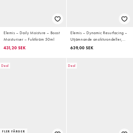
Elemis – Daily Moisture – Boost
Elemis – Dynamic Resurfacing –
Moisturiser – Fuktkräm 50ml
Utjämnande ansiktsrondeller,
60-pack
431,20 SEK
639,00 SEK
Deal
Deal
FLER FÄRGER