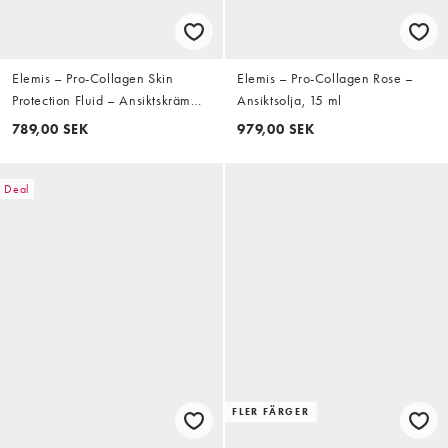
Elemis – Pro-Collagen Skin
Elemis – Pro-Collagen Rose –
Protection Fluid – Ansiktskräm
Ansiktsolja, 15 ml
med SPF50+ 40ml
789,00 SEK
979,00 SEK
Deal
FLER FÄRGER