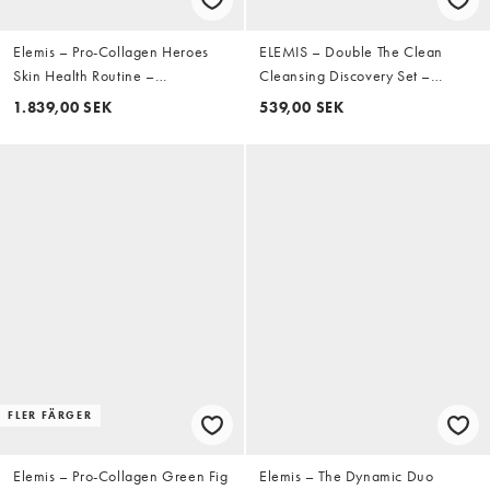
Elemis – Pro-Collagen Heroes
ELEMIS – Double The Clean
Skin Health Routine –
Cleansing Discovery Set –
Hudvårdsset – Spara 25%
Rengöringsset, spara 23%
1.839,00 SEK
539,00 SEK
FLER FÄRGER
Elemis – Pro-Collagen Green Fig
Elemis – The Dynamic Duo