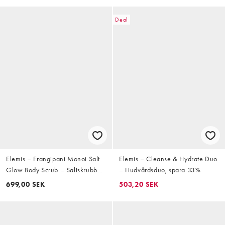
Deal
Elemis – Frangipani Monoi Salt
Elemis – Cleanse & Hydrate Duo
Glow Body Scrub – Saltskrubb
– Hudvårdsduo, spara 33%
för kroppen 490g
699,00 SEK
503,20 SEK