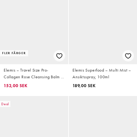
FLER FÄRGER
Elemis – Travel Size Pro-
Elemis Superfood – Multi Mist –
Collagen Rose Cleansing Balm –
Ansiktsspray, 100ml
Rengöringskräm i resestorlek,
152,00 SEK
189,00 SEK
20g
Deal