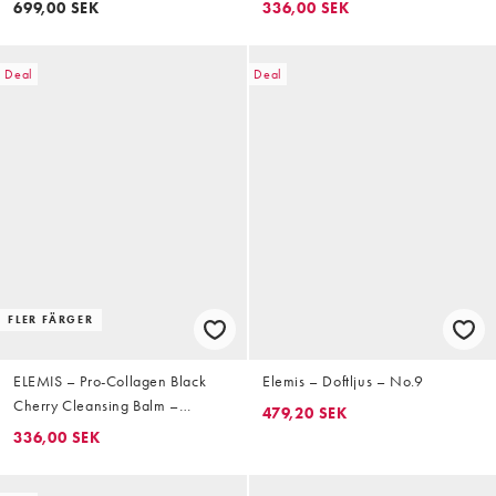
699,00 SEK
336,00 SEK
Deal
Deal
FLER FÄRGER
ELEMIS – Pro-Collagen Black
Elemis – Doftljus – No.9
Cherry Cleansing Balm –
479,20 SEK
Rengöringskräm 50g
336,00 SEK