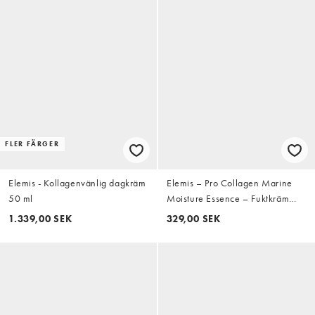
FLER FÄRGER
Elemis - Kollagenvänlig dagkräm
Elemis – Pro Collagen Marine
50 ml
Moisture Essence – Fuktkräm
med kollagen och havsextrakt,
1.339,00 SEK
329,00 SEK
28ml