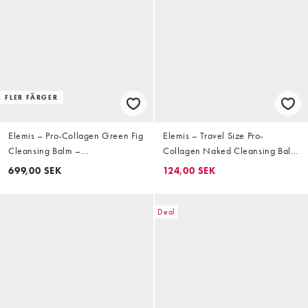
FLER FÄRGER
Elemis – Pro-Collagen Green Fig
Elemis – Travel Size Pro-
Cleansing Balm –
Collagen Naked Cleansing Balm
Rengöringskräm 100g
–Rengöringsbalsam i resestorlek,
699,00 SEK
124,00 SEK
20g
Deal