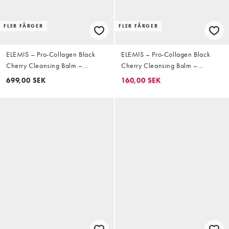
FLER FÄRGER
FLER FÄRGER
ELEMIS – Pro-Collagen Black
ELEMIS – Pro-Collagen Black
Cherry Cleansing Balm –
Cherry Cleansing Balm –
Rengöringskräm 100g
Rengöringskräm 20g
699,00 SEK
160,00 SEK