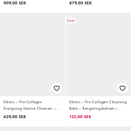
Fuktighetskräm med kollagen
909,00 SEK
879,00 SEK
och havsextrakt 100 ml
Deal
Elemis – Pro-Collagen
Elemis – Pro-Collagen Cleansing
Energising Marine Cleanser –
Balm – Rengöringsbalsam i
Rengöringskräm 150 ml
resestorlek, 20g
629,00 SEK
122,00 SEK