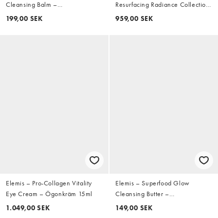
Cleansing Balm –
Resurfacing Radiance Collection
Rengöringskräm 20g
– Hudvårdsprodukter, spara 24%
199,00 SEK
959,00 SEK
Elemis – Pro-Collagen Vitality
Elemis – Superfood Glow
Eye Cream – Ögonkräm 15ml
Cleansing Butter –
Rengöringskräm, 20ml
1.049,00 SEK
149,00 SEK