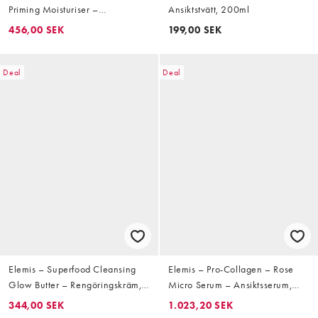
Priming Moisturiser –
Ansiktstvätt, 200ml
Fuktighetskräm 60ml
456,00 SEK
199,00 SEK
Deal
Deal
Elemis – Superfood Cleansing
Elemis – Pro-Collagen – Rose
Glow Butter – Rengöringskräm,
Micro Serum – Ansiktsserum,
90ml
30ml
344,00 SEK
1.023,20 SEK