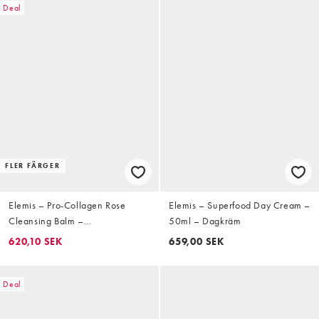
Deal
FLER FÄRGER
Elemis – Pro-Collagen Rose
Elemis – Superfood Day Cream –
Cleansing Balm –
50ml – Dagkräm
Rengöringskräm 100 g
620,10 SEK
659,00 SEK
Deal