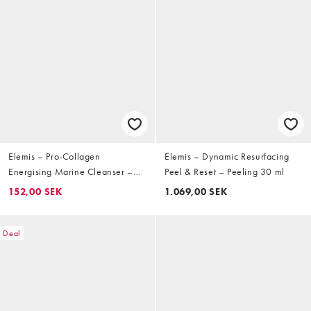
Elemis – Pro-Collagen
Elemis – Dynamic Resurfacing
Energising Marine Cleanser –
Peel & Reset – Peeling 30 ml
Rengöringskräm 30 ml
152,00 SEK
1.069,00 SEK
Deal