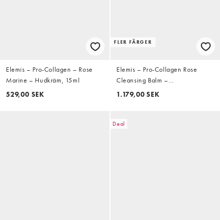
FLER FÄRGER
Elemis – Pro-Collagen – Rose
Elemis – Pro-Collagen Rose
Marine – Hudkräm, 15ml
Cleansing Balm –
Rengöringsbalm med ros 200g –
529,00 SEK
1.179,00 SEK
spara 13%
Deal