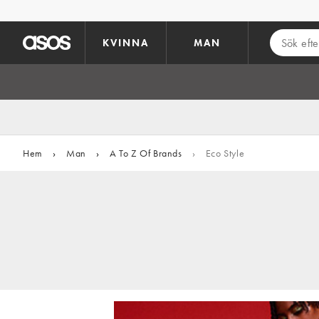
Hoppa till det huvudsakliga innehållet
KVINNA
MAN
Hem
›
Man
›
A To Z Of Brands
›
Eco Style